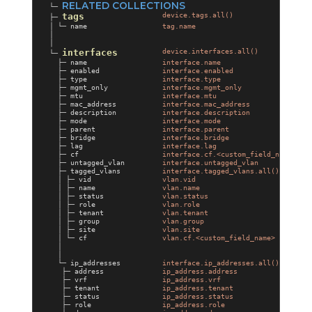
RELATED COLLECTIONS
└─
tags
device.tags.all()
├─
│ └─ name
tag.name
│
│
interfaces
device.interfaces.all()
└─
├─ name
interface.name
├─ enabled
interface.enabled
├─ type
interface.type
├─ mgmt_only
interface.mgmt_only
├─ mtu
interface.mtu
├─ mac_address
interface.mac_address
├─ description
interface.description
├─ mode
interface.mode
├─ parent
interface.parent
├─ bridge
interface.bridge
├─ lag
interface.lag
├─ cf
interface.cf.<custom_field_name>
├─ untagged_vlan
interface.untagged_vlan
├─ tagged_vlans
interface.tagged_vlans.all()
│ ├─ vid
vlan.vid
│ ├─ name
vlan.name
│ ├─ status
vlan.status
│ ├─ role
vlan.role
│ ├─ tenant
vlan.tenant
│ ├─ group
vlan.group
│ ├─ site
vlan.site
│ └─ cf
vlan.cf.<custom_field_name>
│
│
└─ ip_addresses
interface.ip_addresses.all()
├─ address
ip_address.address
├─ vrf
ip_address.vrf
├─ tenant
ip_address.tenant
├─ status
ip_address.status
├─ role
ip_address.role