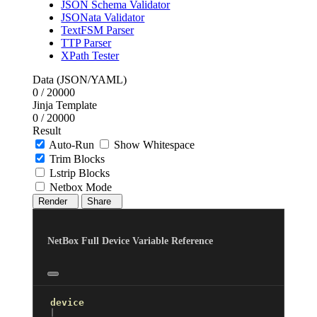
JSON Schema Validator
JSONata Validator
TextFSM Parser
TTP Parser
XPath Tester
Data (JSON/YAML)
0
/ 20000
Jinja Template
0
/ 20000
Result
Auto-Run
Show Whitespace
Trim Blocks
Lstrip Blocks
Netbox Mode
Render
Share
NetBox Full Device Variable Reference
device
│