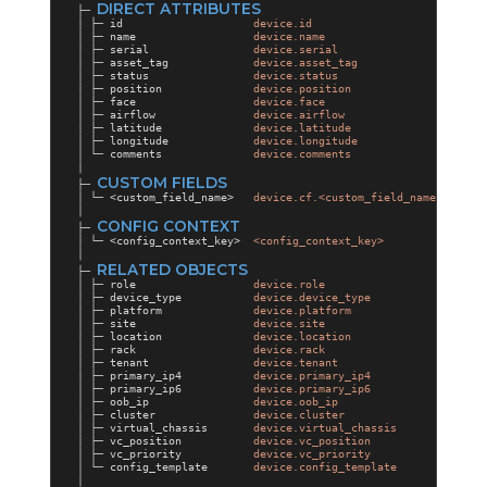
DIRECT ATTRIBUTES
├─
│ ├─ id
device.id
│ ├─ name
device.name
│ ├─ serial
device.serial
│ ├─ asset_tag
device.asset_tag
│ ├─ status
device.status
│ ├─ position
device.position
│ ├─ face
device.face
│ ├─ airflow
device.airflow
│ ├─ latitude
device.latitude
│ ├─ longitude
device.longitude
│ └─ comments
device.comments
│
CUSTOM FIELDS
├─
│ └─ <custom_field_name>
device.cf.<custom_field_name>
│
CONFIG CONTEXT
├─
│ └─ <config_context_key>
<config_context_key>
│
RELATED OBJECTS
├─
│ ├─ role
device.role
│ ├─ device_type
device.device_type
│ ├─ platform
device.platform
│ ├─ site
device.site
│ ├─ location
device.location
│ ├─ rack
device.rack
│ ├─ tenant
device.tenant
│ ├─ primary_ip4
device.primary_ip4
│ ├─ primary_ip6
device.primary_ip6
│ ├─ oob_ip
device.oob_ip
│ ├─ cluster
device.cluster
│ ├─ virtual_chassis
device.virtual_chassis
│ ├─ vc_position
device.vc_position
│ ├─ vc_priority
device.vc_priority
│ └─ config_template
device.config_template
│